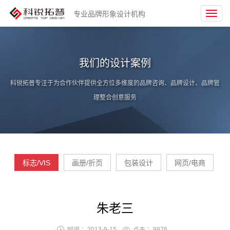
专业品牌形象设计机构
Toggl
navig
我们的设计案例
科锐拓普专注于为合作伙伴提供全方位多维度的品牌咨询、品牌设计、品牌管
理整合创意服务
标志/VIS
画册/折页
包装设计
网页/电商
朱老三
时间 ：2013-9-15
点击 ：
9976